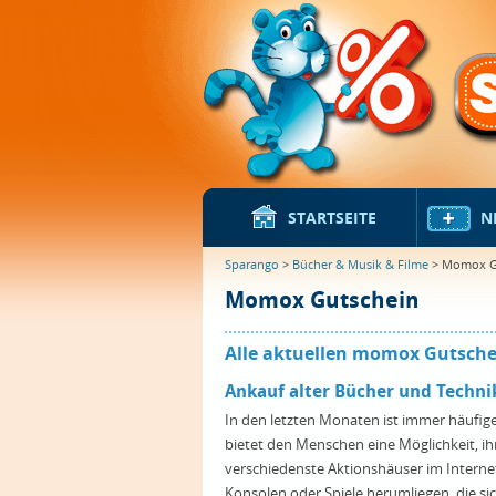
STARTSEITE
N
Sparango
>
Bücher & Musik & Filme
> Momox G
Momox Gutschein
Alle aktuellen momox Gutsche
Ankauf alter Bücher und Techn
In den letzten Monaten ist immer häufi
bietet den Menschen eine Möglichkeit, i
verschiedenste Aktionshäuser im Internet
Konsolen oder Spiele herumliegen, die s