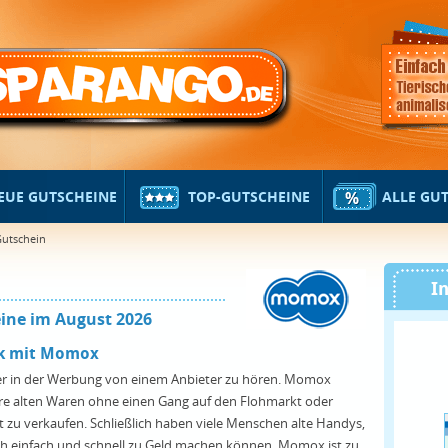
EUE GUTSCHEINE
TOP-GUTSCHEINE
ALLE GU
utschein
I
ine im August 2026
ik mit Momox
ger in der Werbung von einem Anbieter zu hören. Momox
hre alten Waren ohne einen Gang auf den Flohmarkt oder
 zu verkaufen. Schließlich haben viele Menschen alte Handys,
ich einfach und schnell zu Geld machen können. Momox ist zu