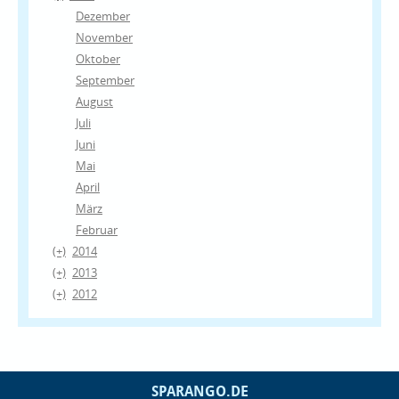
Dezember
November
Oktober
September
August
Juli
Juni
Mai
April
März
Februar
(+)
2014
(+)
2013
(+)
2012
SPARANGO.DE