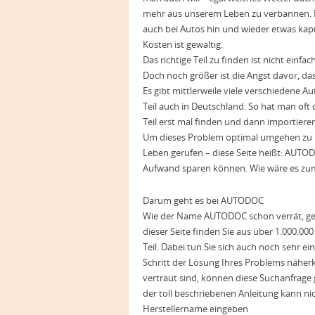
mehr aus unserem Leben zu verbannen. Do
auch bei Autos hin und wieder etwas kapu
Kosten ist gewaltig.
Das richtige Teil zu finden ist nicht einfac
Doch noch größer ist die Angst davor, das
Es gibt mittlerweile viele verschiedene 
Teil auch in Deutschland. So hat man of
Teil erst mal finden und dann importieren
Um dieses Problem optimal umgehen zu kö
Leben gerufen – diese Seite heißt: AUTODO
Aufwand sparen können. Wie wäre es zum 
Darum geht es bei AUTODOC
Wie der Name AUTODOC schon verrät, geht
dieser Seite finden Sie aus über 1.000.000
Teil. Dabei tun Sie sich auch noch sehr ein
Schritt der Lösung Ihres Problems nähe
vertraut sind, können diese Suchanfrage 
der toll beschriebenen Anleitung kann ni
Herstellername eingeben