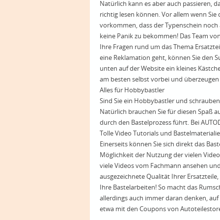
Natürlich kann es aber auch passieren, d
richtig lesen können. Vor allem wenn Si
vorkommen, dass der Typenschein noch au
keine Panik zu bekommen! Das Team von 
Ihre Fragen rund um das Thema Ersatztei
eine Reklamation geht, können Sie den S
unten auf der Website ein kleines Kästch
am besten selbst vorbei und überzeugen S
Alles für Hobbybastler
Sind Sie ein Hobbybastler und schrauben
Natürlich brauchen Sie für diesen Spaß a
durch den Bastelprozess führt. Bei AUTOD
Tolle Video Tutorials und Bastelmateriali
Einerseits können Sie sich direkt das Bas
Möglichkeit der Nutzung der vielen Video
viele Videos vom Fachmann ansehen und sc
ausgezeichnete Qualität Ihrer Ersatzteil
Ihre Bastelarbeiten! So macht das Rumschr
allerdings auch immer daran denken, auf
etwa mit den Coupons von Autoteilestor