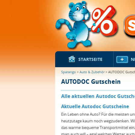
STARTSEITE
N
Sparango
>
Auto & Zubehör
> AUTODOC Gutsc
AUTODOC Gutschein
Alle aktuellen Autodoc Gutsch
Aktuelle Autodoc Gutscheine
Ein Leben ohne Auto? Für die meisten unvo
heutzutage kaum noch wegzudenken. Wie 
das warme bequeme Transportmittel einzu
man auch will – egal welches Wetter auc