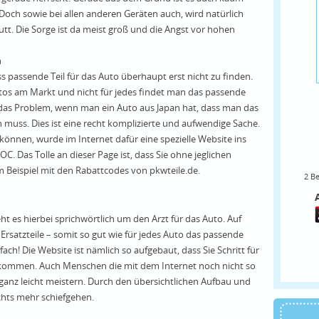
ch sowie bei allen anderen Geräten auch, wird natürlich
tt. Die Sorge ist da meist groß und die Angst vor hohen
h
s passende Teil für das Auto überhaupt erst nicht zu finden.
Autos am Markt und nicht für jedes findet man das passende
t das Problem, wenn man ein Auto aus Japan hat, dass man das
 muss. Dies ist eine recht komplizierte und aufwendige Sache.
nnen, wurde im Internet dafür eine spezielle Website ins
C. Das Tolle an dieser Page ist, dass Sie ohne jeglichen
Beispiel mit den Rabattcodes von pkwteile.de.
2
Be
 es hierbei sprichwörtlich um den Arzt für das Auto. Auf
 Ersatzteile – somit so gut wie für jedes Auto das passende
fach! Die Website ist nämlich so aufgebaut, dass Sie Schritt für
rkommen. Auch Menschen die mit dem Internet noch nicht so
ganz leicht meistern. Durch den übersichtlichen Aufbau und
chts mehr schiefgehen.