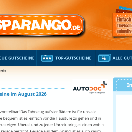
EUE GUTSCHEINE
TOP-GUTSCHEINE
ALLE GU
hein
I
eine im August 2026
rstellbar! Das Fahrzeug auf vier Rädern ist für uns alle
bequem ist es, einfach vor die Haustüre zu gehen und in
steigen. Überall und zu jeder Uhrzeit bring es einen wohin
h gerade herrscht. Gerade aus dem Grund ist es auch kaum